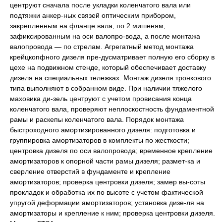
центруют сначала после укладки коленчатого вала или
подтяжки анкер-ных связей оптическим прибором,
закрепленным на фланце вала, по 2 мишеням,
зафиксированным на оси валопро-вода, а после монтажа
валопровода — по стрелам. Агрегатный метод монтажа
крейцкопфного дизеля пре-дусматривает полную его сборку в
цехе на подвижном стенде, который обеспечивает доставку
дизеля на специальных тележках. Монтаж дизеля тронкового
типа выполняют в собранном виде. При наличии тяжелого
маховика ди-зель центруют с учетом провисания конца
коленчатого вала, проверяют неплоскостность фундаментной
рамы и раскепы коленчатого вала. Порядок монтажа
быстроходного амортизированного дизеля: подготовка и
группировка амортизаторов в комплекты по жесткости;
центровка дизеля по оси валопровода; временное крепление
амортизаторов к опорной части рамы дизеля; размет-ка и
сверление отверстий в фундаменте и крепление
амортизаторов; проверка центровки дизеля; замер вы-соты
прокладок и обработка их по высоте с учетом фактической
упругой деформации амортизаторов; установка дизе-ля на
амортизаторы и крепление к ним; проверка центровки дизеля.