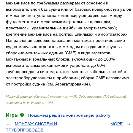
механизмов по требуемым размерам от основной и
вспомогательной баз судна или от базовых поверхностей узлов
и меха-низмов; установка компенсирующих звеньев между
фундаментами и механизмами (стальные прокладки,
пластмассы, уравнительные шайбы на амортизато-рах);
крепление механизмов на болтах, шпильках и амортизаторах.
Направления совершенствования монтажа: проектирование
судна модульно-агрегатным методом с созданием крупных
сборочно-монтажных единиц (СМЕ) в виде агрегатов,
монтажных и зональ-ных блоков, включающих до 100%
вспомогательных механизмов и устройств, до 60%
трубопроводов и систем, а также местных кабельных сетей с
электрооборудованием и приборами; сборка СМЕ независимо
от постройки суд-на (см. Агрегатирование).
Морской энциклопедический справочник. — Л.: Судостроение
.
Под редакцией
академика Н. Н. Исанина
.
1986
.
Игры ⚽
Поможем решить контрольную работу
МОНТАЖ СИСТЕМ И
МОРЕ
ТРУБОПРОВОДОВ