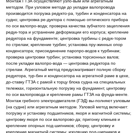
Монтаж ГТЗА осуществляют узло-вым или агрегатным
методом. При узловом методе до укладки валопровода
производится погрузка редукто-ра, турбин и конденсатора на
судно; центровка ре-дуктора с помощью оптического прибора
по оси валопро-вода; проверка качества зубчатого зацепления
редук-тора и устранение деформации его корпуса; крепление
редуктора на фундаменте; центровка турбины с редук-тором
по стрелам; крепление турбин; установка пру-жинных опор
конденсатора; присоединение паропро-водов к турбинам;
проверка центровки турбин; установка торсионных валов;
после укладки валопро-вода — центровка редуктора по
стрелам. Агрегатный метод предусматривает полную сборку
редуктора, тур-бин и конденсатора на агрегатной раме в цехе,
до-ставку ГТЗА с рамой к торцу блока судна на специальных
тележках, горизонтальную погрузку на фундамент, центровку
по оси валопровода и крепление рамы ГТЗА на фунда-менте.
Монтаж гребного электродвигателя (ГЭД) вы-полняют узловым
(на судне) или агрегатным методом. Узловой метод включает:
погрузку и установку подшипников, якоря и магнитной системы;
центровку якоря по оси валопрово-да; пригонку клиньев и
крепление опорных под-шипников; сборку, центровку и
крепление магнитной системы; изоляцию под-шипников и