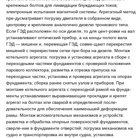
крепежных болтов для ликвидации блуждающих токов;
электронные испытания магнитной системы. Агрегатный метод
пре-дусматривает погрузку двигателя в собранном виде,
центровку и крепление аналогично дизелю тронкового типа.
Если ГЭД расположен по оси дизеля, то для цент-ровки на вал
устанавливают оптический прибор, а на концы полого вала
ГЭД — мишени и, перемещая ГЭД, совме-щают перекрестия
мишеней с перекрестием сетки при-бора на дизеле. Монтаж
котельного агрегата: погрузка и установка агрегата в сборе с
переходными частями фундаментов с проверкой положения
парового коллектора; разметка и отрезка припуска на
переходных частях; установка и проверка агрегата на опорах
фундамента; сборка ранее снятых узлов и приборов. При
монтаже котельного агрегата с переходной рамой на фунда-
менты устанавливают выравнивающие прокладки и крепят
агрегат на болтах или сваркой в определенной после-
довательности для обеспечения наименьшей деформации
рамы. Монтаж вспомогательных механизмов и устройств:
разметка и обработка опорных поверхностей фундаментов;
сверле-ние в фундаменте отверстий; погрузка механизмов на
судно и транспортировка их внутри судна; установка